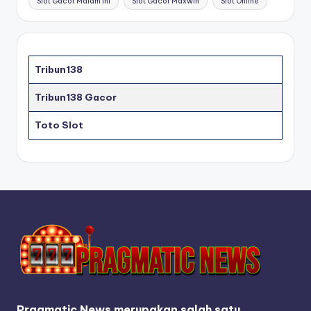
Slot Gacor Malam Ini
Slot Gacor Maxwin
Slot Online
Tribun138
Tribun138 Gacor
Toto Slot
Pragmatic News merupakan salah satu