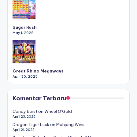
Sugar Rush
May 1, 2025
Great Rhino Megaways
April 30, 2025
Komentar Terbaru
Candy Burst
on
Wheel O’Gold
April 23, 2025
Dragon Tiger Luck
on
Mahjong Wins
April 21, 2025