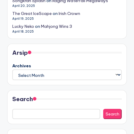
Songkran Splash
on
Raging Waterfall Megaways
April 20, 2025
The Great IceScape
on
Irish Crown
April 19, 2025
Lucky Neko
on
Mahjong Wins 3
April 18, 2025
Arsip
Archives
Search
Search