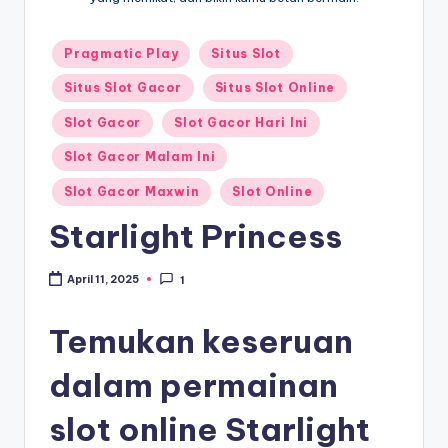
n
Posted
g
Pragmatic Play
Situs Slot
in
k
Situs Slot Gacor
Situs Slot Online
a
Slot Gacor
Slot Gacor Hari Ini
p
Slot Gacor Malam Ini
P
Slot Gacor Maxwin
Slot Online
e
Starlight Princess
r
April 11, 2025
1
m
ai
Temukan keseruan
n
dalam permainan
a
n
slot online
Starlight