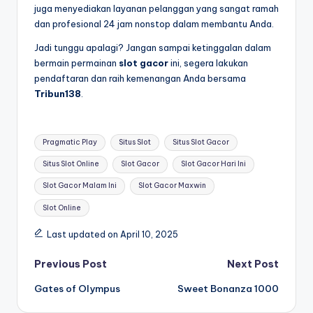
juga menyediakan layanan pelanggan yang sangat ramah
dan profesional 24 jam nonstop dalam membantu Anda.
Jadi tunggu apalagi? Jangan sampai ketinggalan dalam
bermain permainan
slot gacor
ini, segera lakukan
pendaftaran dan raih kemenangan Anda bersama
Tribun138
.
Tags:
Pragmatic Play
Situs Slot
Situs Slot Gacor
Situs Slot Online
Slot Gacor
Slot Gacor Hari Ini
Slot Gacor Malam Ini
Slot Gacor Maxwin
Slot Online
Last updated on April 10, 2025
Post
Previous Post
Next Post
Gates of Olympus
Sweet Bonanza 1000
navigation