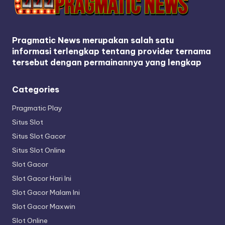
Pragmatic News merupakan salah satu
informasi terlengkap tentang provider ternama
tersebut dengan permainannya yang lengkap
Categories
Pragmatic Play
Situs Slot
Situs Slot Gacor
Situs Slot Online
Slot Gacor
Slot Gacor Hari Ini
Slot Gacor Malam Ini
Slot Gacor Maxwin
Slot Online