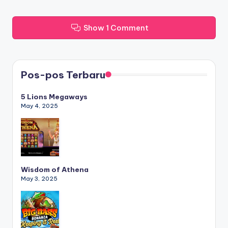
Show 1 Comment
Pos-pos Terbaru
5 Lions Megaways
May 4, 2025
Wisdom of Athena
May 3, 2025