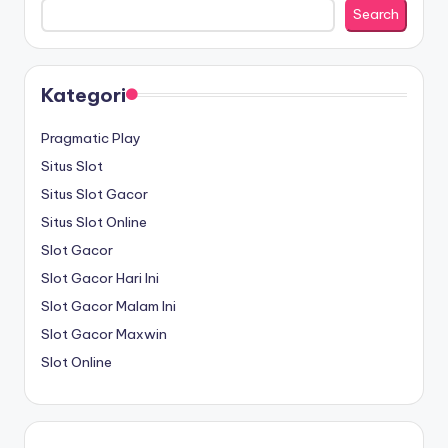
Search
Kategori
Pragmatic Play
Situs Slot
Situs Slot Gacor
Situs Slot Online
Slot Gacor
Slot Gacor Hari Ini
Slot Gacor Malam Ini
Slot Gacor Maxwin
Slot Online