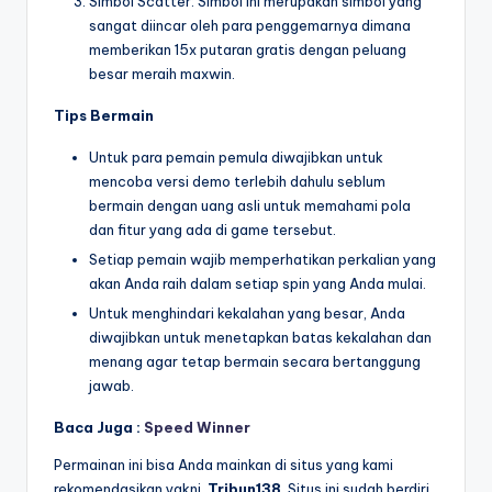
Simbol Scatter: Simbol ini merupakan simbol yang
sangat diincar oleh para penggemarnya dimana
memberikan 15x putaran gratis dengan peluang
besar meraih maxwin.
Tips Bermain
Untuk para pemain pemula diwajibkan untuk
mencoba versi demo terlebih dahulu seblum
bermain dengan uang asli untuk memahami pola
dan fitur yang ada di game tersebut.
Setiap pemain wajib memperhatikan perkalian yang
akan Anda raih dalam setiap spin yang Anda mulai.
Untuk menghindari kekalahan yang besar, Anda
diwajibkan untuk menetapkan batas kekalahan dan
menang agar tetap bermain secara bertanggung
jawab.
Baca Juga :
Speed Winner
Permainan ini bisa Anda mainkan di situs yang kami
rekomendasikan yakni,
Tribun138
. Situs ini sudah berdiri