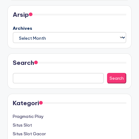
Arsip
Archives
Search
Search
Kategori
Pragmatic Play
Situs Slot
Situs Slot Gacor