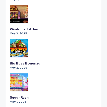
Wisdom of Athena
May 3, 2025
Big Bass Bonanza
May 2, 2025
Sugar Rush
May 1, 2025