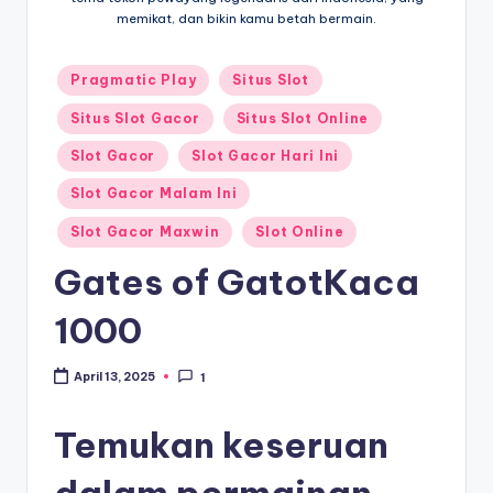
memikat, dan bikin kamu betah bermain.
n
g
Posted
Pragmatic Play
Situs Slot
k
in
Situs Slot Gacor
Situs Slot Online
a
Slot Gacor
Slot Gacor Hari Ini
p
Slot Gacor Malam Ini
P
Slot Gacor Maxwin
Slot Online
e
Gates of GatotKaca
r
m
1000
ai
April 13, 2025
1
n
a
Temukan keseruan
n
dalam permainan