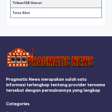
Tribun138 Gacor
Toto Slot
Pragmatic News merupakan salah satu
informasi terlengkap tentang provider ternama
tersebut dengan permainannya yang lengkap
Categories