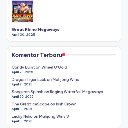
Great Rhino Megaways
April 30, 2025
Komentar Terbaru
Candy Burst
on
Wheel O’Gold
April 23, 2025
Dragon Tiger Luck
on
Mahjong Wins
April 21, 2025
Songkran Splash
on
Raging Waterfall Megaways
April 20, 2025
The Great IceScape
on
Irish Crown
April 19, 2025
Lucky Neko
on
Mahjong Wins 3
April 18, 2025