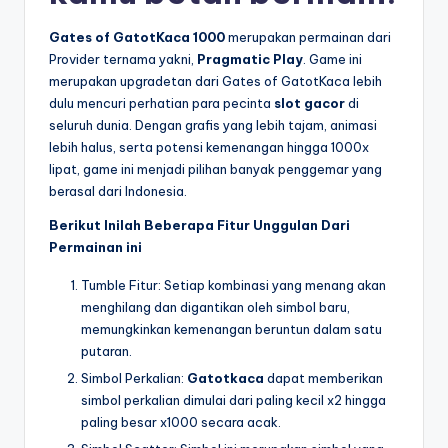
a
Gates of GatotKaca 1000
merupakan permainan dari
y
Provider ternama yakni,
Pragmatic Play
. Game ini
merupakan upgradetan dari Gates of GatotKaca lebih
dulu mencuri perhatian para pecinta
slot gacor
di
seluruh dunia. Dengan grafis yang lebih tajam, animasi
lebih halus, serta potensi kemenangan hingga 1000x
lipat, game ini menjadi pilihan banyak penggemar yang
berasal dari Indonesia.
Berikut Inilah Beberapa Fitur Unggulan Dari
Permainan ini
Tumble Fitur: Setiap kombinasi yang menang akan
menghilang dan digantikan oleh simbol baru,
memungkinkan kemenangan beruntun dalam satu
putaran.
Simbol Perkalian:
Gatotkaca
dapat memberikan
simbol perkalian dimulai dari paling kecil x2 hingga
paling besar x1000 secara acak.