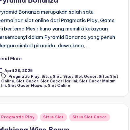
Pyramid Bonanza
Pyramid Bonanza merupakan salah satu
permainan slot online dari Pragmatic Play, Game
ini bertema Mesir kuno yang memiliki kekayaan
tersembunyi dalam Pyramid Bonanza yang penuh
dengan simbol piramida, dewa kuno,…
Read More
April 28, 2025
Pragmatic Play
,
Situs Slot
,
Situs Slot Gacor
,
Situs Slot
Tags:
Online
,
Slot Gacor
,
Slot Gacor Hari Ini
,
Slot Gacor Malam
Ini
,
Slot Gacor Maxwin
,
Slot Online
Posted
Pragmatic Play
Situs Slot
Situs Slot Gacor
n
Mahjong Wins Bonus