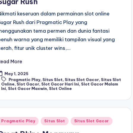
Sugar Rush
Nikmati keseruan dalam permainan slot online
Sugar Rush dari Pragmatic Play yang
menggunakan tema permen dan dunia fantasi
penuh warna yang memiliki tampilan visual yang
cerah, fitur unik cluster wins,…
Read More
May 1, 2025
Pragmatic Play
,
Situs Slot
,
Situs Slot Gacor
,
Situs Slot
Tags:
Online
,
Slot Gacor
,
Slot Gacor Hari Ini
,
Slot Gacor Malam
Ini
,
Slot Gacor Maxwin
,
Slot Online
Posted
Pragmatic Play
Situs Slot
Situs Slot Gacor
n