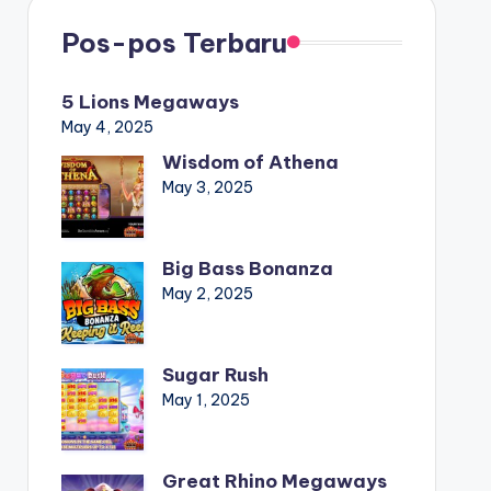
Pos-pos Terbaru
5 Lions Megaways
May 4, 2025
Wisdom of Athena
May 3, 2025
Big Bass Bonanza
May 2, 2025
Sugar Rush
May 1, 2025
Great Rhino Megaways