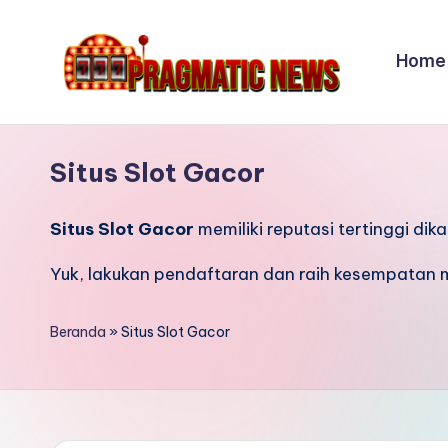
Skip
Home
to
In
content
Rasakan
Sensasi
f
Situs Slot Gacor
Keseruan,
o
Kemenangan,
Situs Slot Gacor
memiliki reputasi tertinggi d
Jackpot
r
Besar,
Yuk, lakukan pendaftaran dan raih kesempatan 
m
dan
Maxwin
a
Beranda
»
Situs Slot Gacor
dari
si
Provider
T
Ini