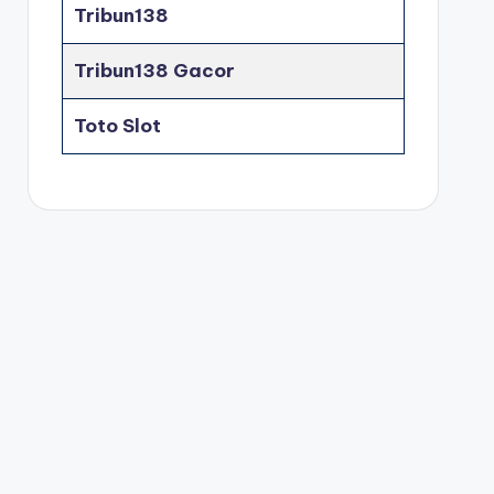
Tribun138
Tribun138 Gacor
Toto Slot