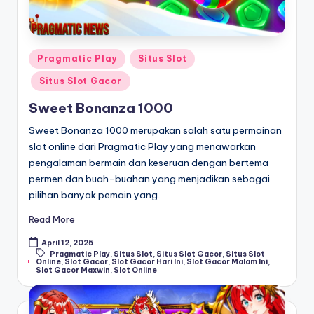
Posted
Pragmatic Play
Situs Slot
in
Situs Slot Gacor
Sweet Bonanza 1000
Sweet Bonanza 1000 merupakan salah satu permainan
slot online dari Pragmatic Play yang menawarkan
pengalaman bermain dan keseruan dengan bertema
permen dan buah-buahan yang menjadikan sebagai
pilihan banyak pemain yang…
Read More
April 12, 2025
Pragmatic Play
,
Situs Slot
,
Situs Slot Gacor
,
Situs Slot
Tags:
Online
,
Slot Gacor
,
Slot Gacor Hari Ini
,
Slot Gacor Malam Ini
,
Slot Gacor Maxwin
,
Slot Online