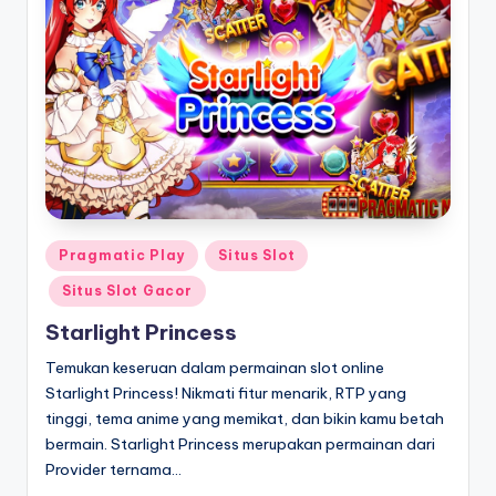
Posted
Pragmatic Play
Situs Slot
in
Situs Slot Gacor
Starlight Princess
Temukan keseruan dalam permainan slot online
Starlight Princess! Nikmati fitur menarik, RTP yang
tinggi, tema anime yang memikat, dan bikin kamu betah
bermain. Starlight Princess merupakan permainan dari
Provider ternama…