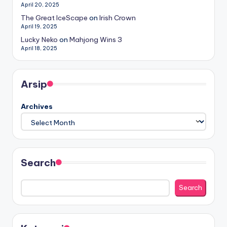
April 20, 2025
The Great IceScape
on
Irish Crown
April 19, 2025
Lucky Neko
on
Mahjong Wins 3
April 18, 2025
Arsip
Archives
Search
Search