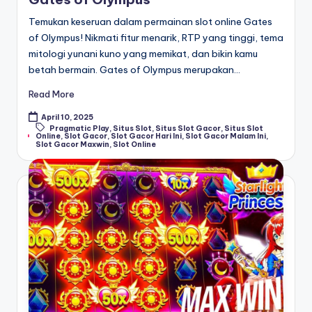
Temukan keseruan dalam permainan slot online Gates
of Olympus! Nikmati fitur menarik, RTP yang tinggi, tema
mitologi yunani kuno yang memikat, dan bikin kamu
betah bermain. Gates of Olympus merupakan…
Read More
April 10, 2025
Pragmatic Play
,
Situs Slot
,
Situs Slot Gacor
,
Situs Slot
Tags:
Online
,
Slot Gacor
,
Slot Gacor Hari Ini
,
Slot Gacor Malam Ini
,
Slot Gacor Maxwin
,
Slot Online