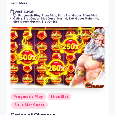
Read More
April 11, 2025
Pragmatic Play
,
Situs Slot
,
Situs Slot Gacor
,
Situs Slot
Tags:
Online
,
Slot Gacor
,
Slot Gacor Hari Ini
,
Slot Gacor Malam Ini
,
Slot Gacor Maxwin
,
Slot Online
Posted
Pragmatic Play
Situs Slot
in
Situs Slot Gacor
Gates of Olympus