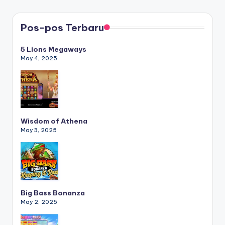
PAGE
pagination
Pos-pos Terbaru
5 Lions Megaways
May 4, 2025
Wisdom of Athena
May 3, 2025
Big Bass Bonanza
May 2, 2025