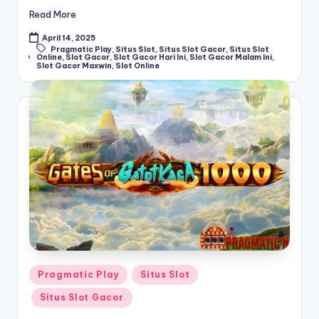
S
Read More
l
April 14, 2025
o
Pragmatic Play
,
Situs Slot
,
Situs Slot Gacor
,
Situs Slot
Tags:
Online
,
Slot Gacor
,
Slot Gacor Hari Ini
,
Slot Gacor Malam Ini
,
Slot Gacor Maxwin
,
Slot Online
t
P
r
a
g
m
a
ti
c
Posted
Pragmatic Play
Situs Slot
P
in
Situs Slot Gacor
l