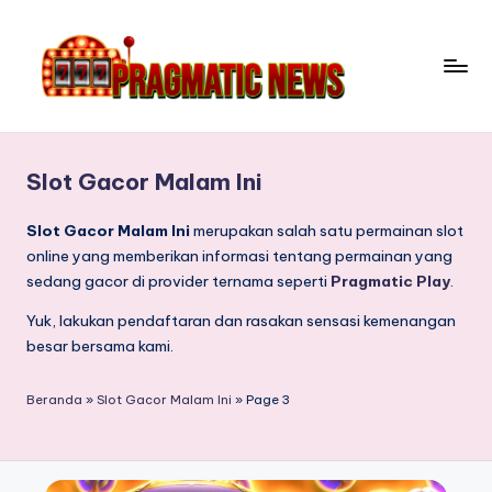
Skip
to
content
In
Rasakan
Sensasi
f
Keseruan,
Slot Gacor Malam Ini
o
Kemenangan,
Jackpot
r
Slot Gacor Malam Ini
merupakan salah satu permainan slot
Besar,
online yang memberikan informasi tentang permainan yang
m
dan
sedang gacor di provider ternama seperti
Pragmatic Play
.
a
Maxwin
Yuk, lakukan pendaftaran dan rasakan sensasi kemenangan
dari
si
besar bersama kami.
Provider
T
Ini
Beranda
»
Slot Gacor Malam Ini
»
Page 3
e
rl
e