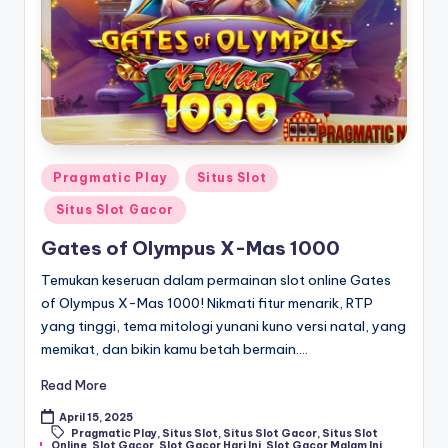
Posted
Pragmatic Play
Situs Slot
in
Situs Slot Gacor
Gates of Olympus X-Mas 1000
Temukan keseruan dalam permainan slot online Gates
of Olympus X-Mas 1000! Nikmati fitur menarik, RTP
yang tinggi, tema mitologi yunani kuno versi natal, yang
memikat, dan bikin kamu betah bermain.…
Read More
April 15, 2025
Pragmatic Play
,
Situs Slot
,
Situs Slot Gacor
,
Situs Slot
Tags:
Online
,
Slot Gacor
,
Slot Gacor Hari Ini
,
Slot Gacor Malam Ini
,