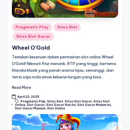
Posted
Pragmatic Play
Situs Slot
in
Situs Slot Gacor
Wheel O’Gold
Temukan keseruan dalam permainan slot online Wheel
O'Gold! Nikmati fitur menarik, RTP yang tinggi, bertema
Irlandia klasik yang penuh warna hijau, semanggi, dan
tentu saja roda emas keberuntungan yang bisa…
Read More
April 22, 2025
Pragmatic Play
,
Situs Slot
,
Situs Slot Gacor
,
Situs Slot
Tags:
Online
,
Slot Gacor
,
Slot Gacor Hari Ini
,
Slot Gacor Malam Ini
,
Slot Gacor Maxwin
,
Slot Online