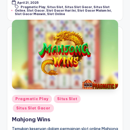
April 21, 2025
Pragmatic Play
,
Situs Slot
,
Situs Slot Gacor
,
Situs Slot
Tags:
Online
,
Slot Gacor
,
Slot Gacor Hari Ini
,
Slot Gacor Malam Ini
,
Slot Gacor Maxwin
,
Slot Online
Posted
Pragmatic Play
Situs Slot
in
Situs Slot Gacor
Mahjong Wins
Temukan keseruan dalam permainan slot online Mahjong