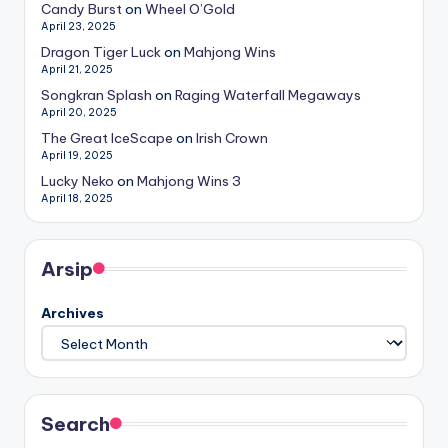
Candy Burst
on
Wheel O’Gold
April 23, 2025
Dragon Tiger Luck
on
Mahjong Wins
April 21, 2025
Songkran Splash
on
Raging Waterfall Megaways
April 20, 2025
The Great IceScape
on
Irish Crown
April 19, 2025
Lucky Neko
on
Mahjong Wins 3
April 18, 2025
Arsip
Archives
Search