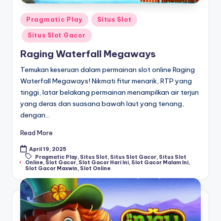
Posted
Pragmatic Play
Situs Slot
in
Situs Slot Gacor
Raging Waterfall Megaways
Temukan keseruan dalam permainan slot online Raging
Waterfall Megaways! Nikmati fitur menarik, RTP yang
tinggi, latar belakang permainan menampilkan air terjun
yang deras dan suasana bawah laut yang tenang,
dengan…
Read More
April 19, 2025
Pragmatic Play
,
Situs Slot
,
Situs Slot Gacor
,
Situs Slot
Tags:
Online
,
Slot Gacor
,
Slot Gacor Hari Ini
,
Slot Gacor Malam Ini
,
Slot Gacor Maxwin
,
Slot Online