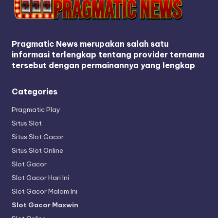
Pragmatic News merupakan salah satu
informasi terlengkap tentang provider ternama
tersebut dengan permainannya yang lengkap
Categories
Pragmatic Play
Situs Slot
Situs Slot Gacor
Situs Slot Online
Slot Gacor
Slot Gacor Hari Ini
Slot Gacor Malam Ini
Slot Gacor Maxwin