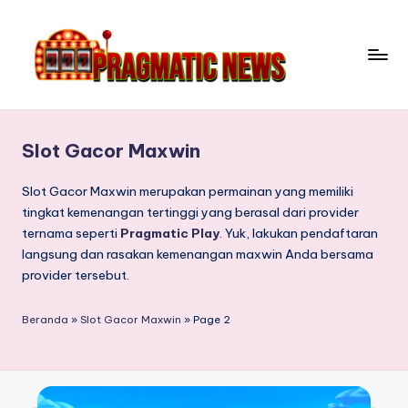
Skip
to
content
In
Rasakan
Sensasi
f
Keseruan,
Slot Gacor Maxwin
o
Kemenangan,
Jackpot
r
Slot Gacor Maxwin merupakan permainan yang memiliki
Besar,
tingkat kemenangan tertinggi yang berasal dari provider
m
dan
ternama seperti
Pragmatic Play
. Yuk, lakukan pendaftaran
a
Maxwin
langsung dan rasakan kemenangan maxwin Anda bersama
dari
provider tersebut.
si
Provider
T
Ini
Beranda
»
Slot Gacor Maxwin
»
Page 2
e
rl
e