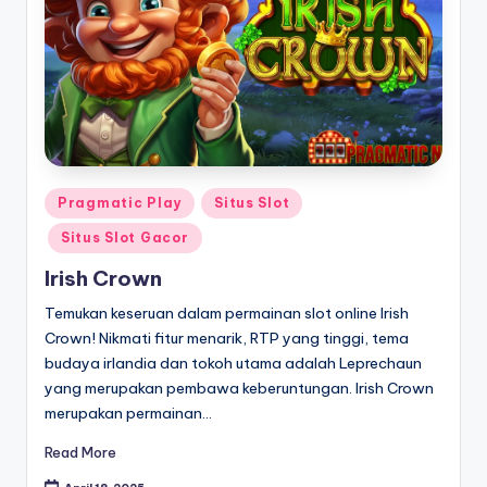
Posted
Pragmatic Play
Situs Slot
in
Situs Slot Gacor
Irish Crown
Temukan keseruan dalam permainan slot online Irish
Crown! Nikmati fitur menarik, RTP yang tinggi, tema
budaya irlandia dan tokoh utama adalah Leprechaun
yang merupakan pembawa keberuntungan. Irish Crown
merupakan permainan…
Read More