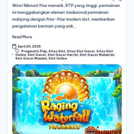
Wins! Nikmati fitur menarik, RTP yang tinggi, permainan
ini menggabungkan elemen tradisional permainan
mahjong dengan fitur-fitur modern slot, memberikan
pengalaman bermain yang unik…
Read More
April 20, 2025
Pragmatic Play
,
Situs Slot
,
Situs Slot Gacor
,
Situs Slot
Tags:
Online
,
Slot Gacor
,
Slot Gacor Hari Ini
,
Slot Gacor Malam Ini
,
Slot Gacor Maxwin
,
Slot Online