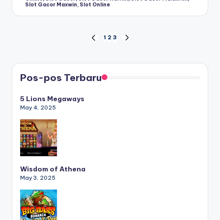
Slot Gacor Maxwin
,
Slot Online
Posts
1
2
3
PREVIOUS
NEXT
PAGE
PAGE
pagination
Pos-pos Terbaru
5 Lions Megaways
May 4, 2025
Wisdom of Athena
May 3, 2025