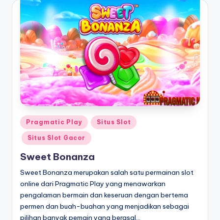
n
g
k
a
p
P
e
Posted
Pragmatic Play
Situs Slot
r
in
Situs Slot Gacor
m
Sweet Bonanza
ai
n
Sweet Bonanza merupakan salah satu permainan slot
online dari Pragmatic Play yang menawarkan
a
pengalaman bermain dan keseruan dengan bertema
n
permen dan buah-buahan yang menjadikan sebagai
pilihan banyak pemain yang berasal…