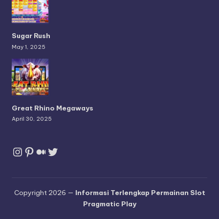
Sugar Rush
May 1, 2025
Great Rhino Megaways
April 30, 2025
Instagram
Pinterest
Medium
Twitter
Copyright 2026 —
Informasi Terlengkap Permainan Slot
Pragmatic Play